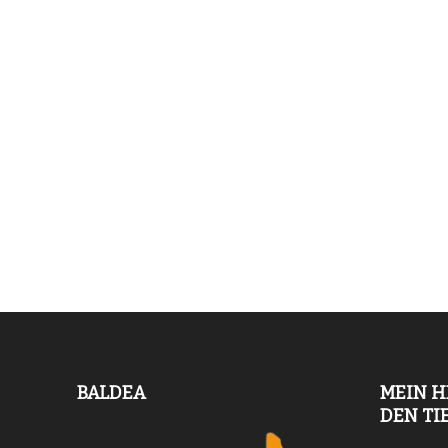
BALDEA
MEIN H
DEN TI