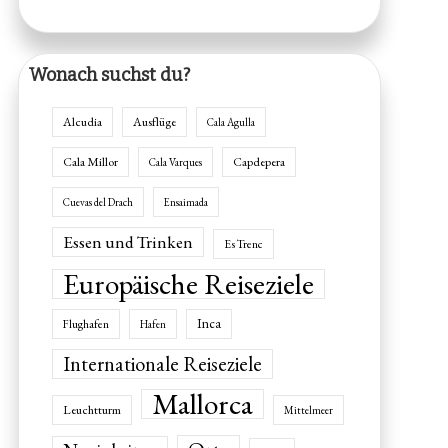
Wonach suchst du?
Alcudia
Ausflüge
Cala Agulla
Cala Millor
Capdepera
Cala Varques
Cuevas del Drach
Ensaimada
Essen und Trinken
Es Trenc
Europäische Reiseziele
Inca
Flughafen
Hafen
Internationale Reiseziele
Mallorca
Leuchtturm
Mittelmeer