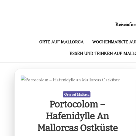
Skip
to
content
Reiseinfor
ORTE AUF MALLORCA
WOCHENMÄRKTE AU
ESSEN UND TRINKEN AUF MALL
Orte auf Mallorca
Portocolom –
Hafenidylle An
Mallorcas Ostküste