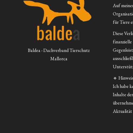
Auf meiner 
Organisatio
für Tiere e
Diese Verl
finanzielle
Gegenleist
Baldea - Dachverband Tierschutz
ausschließ
Mallorca
Unterstütz
🔹 Hinweis
Ich habe ke
Inhalte der
übernehme
Aktualität 