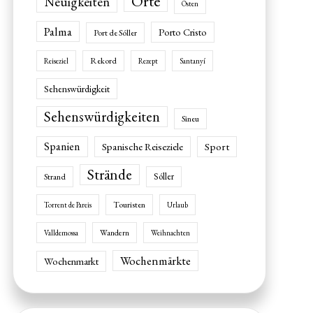
Orte
Neuigkeiten
Osten
Palma
Porto Cristo
Port de Sóller
Rekord
Reiseziel
Rezept
Santanyí
Sehenswürdigkeit
Sehenswürdigkeiten
Sineu
Spanien
Spanische Reiseziele
Sport
Strände
Sóller
Strand
Touristen
Torrent de Pareis
Urlaub
Wandern
Valldemossa
Weihnachten
Wochenmärkte
Wochenmarkt