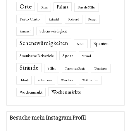
Orte
Palma
Port de Sóller
Osten
Porto Cristo
Rekord
Reiseziel
Rezept
Sehenswürdigkeit
Santanyí
Sehenswürdigkeiten
Spanien
Sineu
Spanische Reiseziele
Sport
Strand
Strände
Sóller
Touristen
Torrent de Pareis
Wandern
Urlaub
Valldemossa
Weihnachten
Wochenmärkte
Wochenmarkt
Besuche mein Instagram Profil