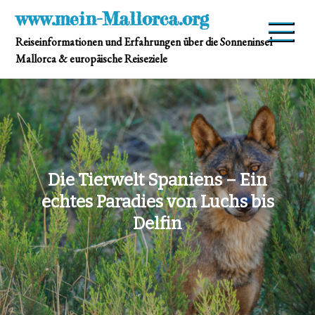
Skip
www.mein-Mallorca.org
to
Reiseinformationen und Erfahrungen über die Sonneninsel
content
Mallorca & europäische Reiseziele
Die Tierwelt Spaniens – Ein
echtes Paradies von Luchs bis
Delfin