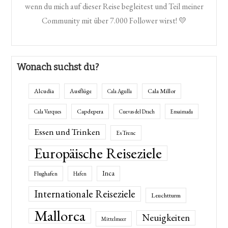
wenn du mich auf dieser Reise begleitest und Teil meiner
Community mit über 7.000 Follower wirst! 💛
Wonach suchst du?
Alcudia
Ausflüge
Cala Millor
Cala Agulla
Capdepera
Cala Varques
Cuevas del Drach
Ensaimada
Essen und Trinken
Es Trenc
Europäische Reiseziele
Inca
Flughafen
Hafen
Internationale Reiseziele
Leuchtturm
Mallorca
Neuigkeiten
Mittelmeer