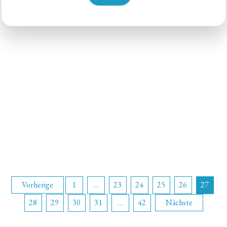
Seitennummerierung
Vorherige
1
…
23
24
25
26
27
28
29
30
31
…
42
Nächste
der