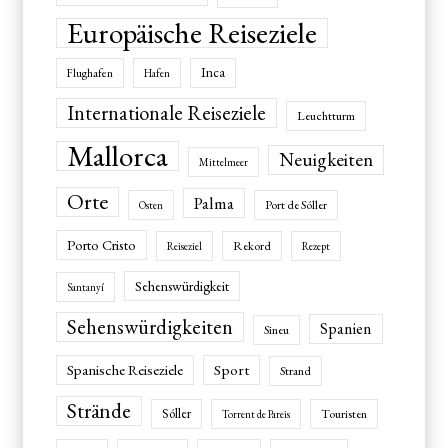
Europäische Reiseziele
Inca
Flughafen
Hafen
Internationale Reiseziele
Leuchtturm
Mallorca
Neuigkeiten
Mittelmeer
Orte
Palma
Port de Sóller
Osten
Porto Cristo
Rekord
Reiseziel
Rezept
Sehenswürdigkeit
Santanyí
Sehenswürdigkeiten
Spanien
Sineu
Spanische Reiseziele
Sport
Strand
Strände
Sóller
Touristen
Torrent de Pareis