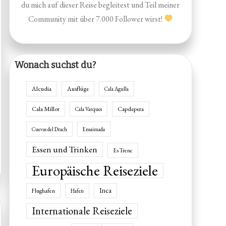
du mich auf dieser Reise begleitest und Teil meiner
Community mit über 7.000 Follower wirst!
Wonach suchst du?
Alcudia
Ausflüge
Cala Agulla
Cala Millor
Capdepera
Cala Varques
Cuevas del Drach
Ensaimada
Essen und Trinken
Es Trenc
Europäische Reiseziele
Inca
Flughafen
Hafen
Internationale Reiseziele