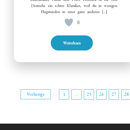
Deutsche ein echter Klassiker, weil du in wenigen
Flugstunden in einer ganz anderen […]
0
Weiterlesen
Seitennummerieru
Vorherige
1
…
25
26
27
28
der
Beiträge