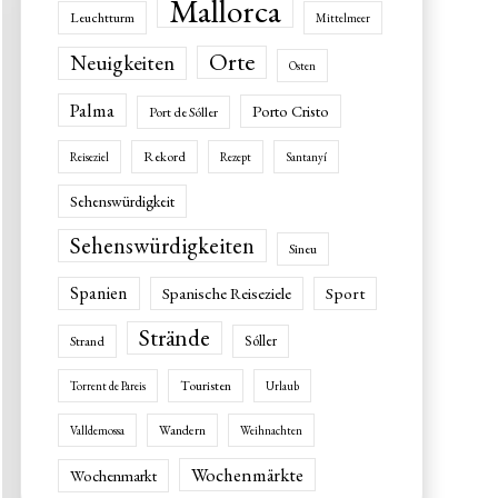
Mallorca
Leuchtturm
Mittelmeer
Orte
Neuigkeiten
Osten
Palma
Porto Cristo
Port de Sóller
Rekord
Reiseziel
Rezept
Santanyí
Sehenswürdigkeit
Sehenswürdigkeiten
Sineu
Spanien
Spanische Reiseziele
Sport
Strände
Sóller
Strand
Touristen
Torrent de Pareis
Urlaub
Wandern
Valldemossa
Weihnachten
Wochenmärkte
Wochenmarkt