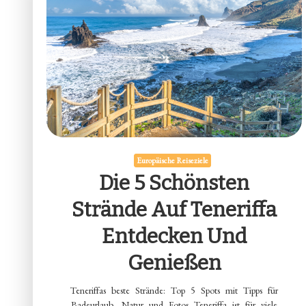
Europäische Reiseziele
Die 5 Schönsten
Strände Auf Teneriffa
Entdecken Und
Genießen
Teneriffas beste Strände: Top 5 Spots mit Tipps für
Badeurlaub, Natur und Fotos Teneriffa ist für viele