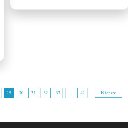
ng
29
30
31
32
33
…
42
Nächste