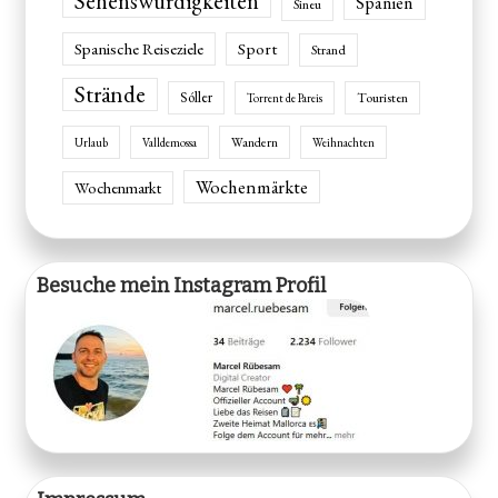
Sehenswürdigkeiten
Spanien
Sineu
Spanische Reiseziele
Sport
Strand
Strände
Sóller
Touristen
Torrent de Pareis
Wandern
Urlaub
Valldemossa
Weihnachten
Wochenmärkte
Wochenmarkt
Besuche mein Instagram Profil