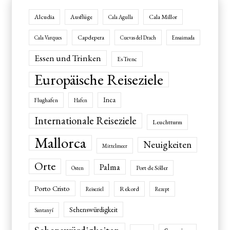
Alcudia
Ausflüge
Cala Millor
Cala Agulla
Capdepera
Cala Varques
Cuevas del Drach
Ensaimada
Essen und Trinken
Es Trenc
Europäische Reiseziele
Inca
Flughafen
Hafen
Internationale Reiseziele
Leuchtturm
Mallorca
Neuigkeiten
Mittelmeer
Orte
Palma
Port de Sóller
Osten
Porto Cristo
Rekord
Reiseziel
Rezept
Sehenswürdigkeit
Santanyí