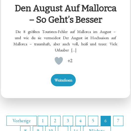
Den August Auf Mallorca
– So Geht’s Besser
Die 8 größten Touristen-Fehler auf Mallorca im August –
und wie du sie vermeidest Der August ist Hochsaison auf
Mallorca – traumhaft, aber auch voll, heiß und teuer. Viele
Urlauber […]
+2
Weiterlesen
Seitennummerierung
Vorherige
1
2
3
4
5
6
7
8
9
10
…
14
Nächste