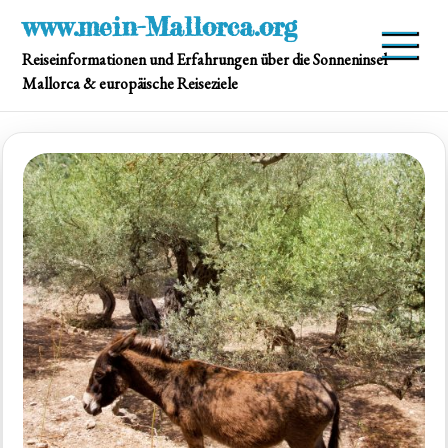
Skip
www.mein-Mallorca.org
to
Reiseinformationen und Erfahrungen über die Sonneninsel
content
Mallorca & europäische Reiseziele