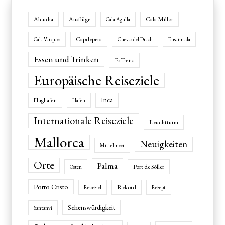
Alcudia
Ausflüge
Cala Millor
Cala Agulla
Capdepera
Cala Varques
Cuevas del Drach
Ensaimada
Essen und Trinken
Es Trenc
Europäische Reiseziele
Inca
Flughafen
Hafen
Internationale Reiseziele
Leuchtturm
Mallorca
Neuigkeiten
Mittelmeer
Orte
Palma
Port de Sóller
Osten
Porto Cristo
Rekord
Reiseziel
Rezept
Sehenswürdigkeit
Santanyí