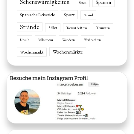
Sehenswürdigkeiten
Spanien
Sineu
Spanische Reiseziele
Sport
Strand
Strände
Sóller
Touristen
Torrent de Pareis
Wandern
Urlaub
Valldemossa
Weihnachten
Wochenmärkte
Wochenmarkt
Besuche mein Instagram Profil