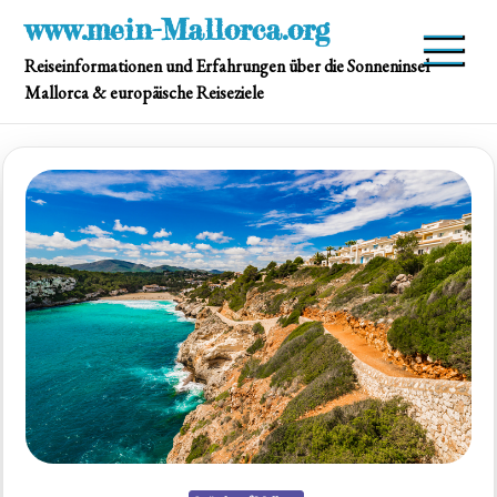
Skip
www.mein-Mallorca.org
to
Reiseinformationen und Erfahrungen über die Sonneninsel
content
Mallorca & europäische Reiseziele