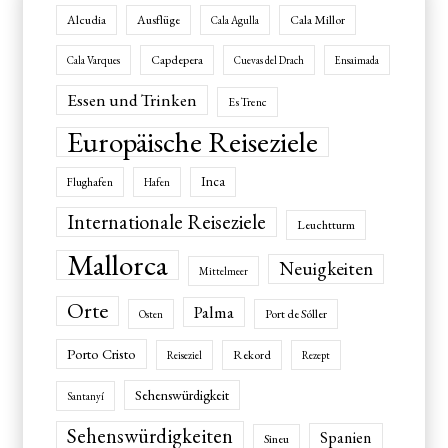
Alcudia
Ausflüge
Cala Millor
Cala Agulla
Capdepera
Cala Varques
Cuevas del Drach
Ensaimada
Essen und Trinken
Es Trenc
Europäische Reiseziele
Inca
Flughafen
Hafen
Internationale Reiseziele
Leuchtturm
Mallorca
Neuigkeiten
Mittelmeer
Orte
Palma
Port de Sóller
Osten
Porto Cristo
Rekord
Reiseziel
Rezept
Sehenswürdigkeit
Santanyí
Sehenswürdigkeiten
Spanien
Sineu