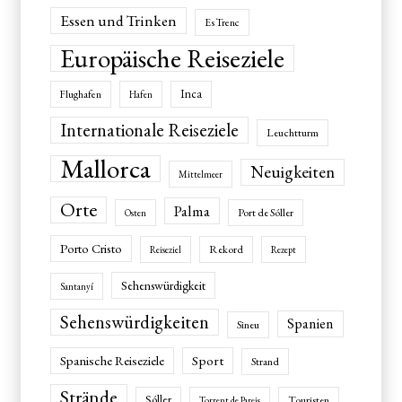
Essen und Trinken
Es Trenc
Europäische Reiseziele
Inca
Flughafen
Hafen
Internationale Reiseziele
Leuchtturm
Mallorca
Neuigkeiten
Mittelmeer
Orte
Palma
Port de Sóller
Osten
Porto Cristo
Rekord
Reiseziel
Rezept
Sehenswürdigkeit
Santanyí
Sehenswürdigkeiten
Spanien
Sineu
Spanische Reiseziele
Sport
Strand
Strände
Sóller
Touristen
Torrent de Pareis