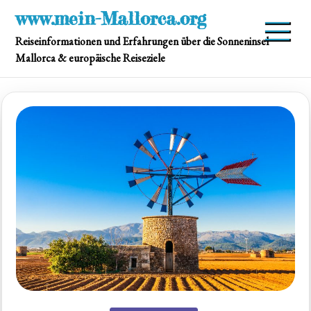
Skip
www.mein-Mallorca.org
to
Reiseinformationen und Erfahrungen über die Sonneninsel
content
Mallorca & europäische Reiseziele