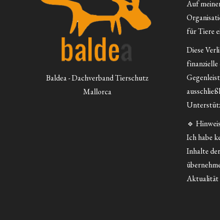
Auf meiner 
Organisatio
für Tiere e
Diese Verl
finanzielle
Gegenleist
Baldea - Dachverband Tierschutz
ausschließ
Mallorca
Unterstütz
🔹 Hinweis
Ich habe ke
Inhalte der
übernehme
Aktualität 