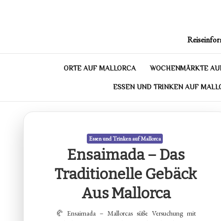
Skip
to
content
Reiseinfor
ORTE AUF MALLORCA
WOCHENMÄRKTE AU
ESSEN UND TRINKEN AUF MALL
Essen und Trinken auf Mallorca
Ensaimada – Das
Traditionelle Gebäck
Aus Mallorca
🥐 Ensaimada – Mallorcas süße Versuchung mit