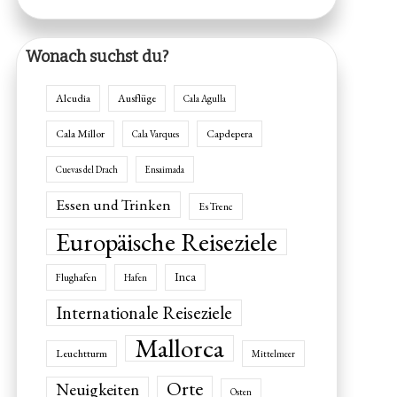
Wonach suchst du?
Alcudia
Ausflüge
Cala Agulla
Cala Millor
Capdepera
Cala Varques
Cuevas del Drach
Ensaimada
Essen und Trinken
Es Trenc
Europäische Reiseziele
Inca
Flughafen
Hafen
Internationale Reiseziele
Mallorca
Leuchtturm
Mittelmeer
Orte
Neuigkeiten
Osten