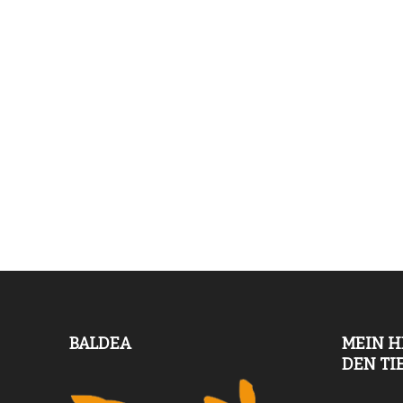
BALDEA
MEIN H
DEN TI