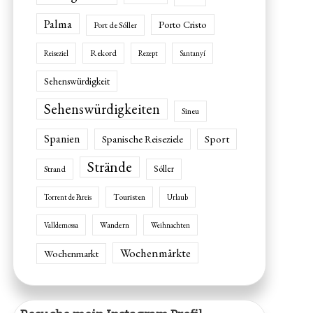
Palma
Porto Cristo
Port de Sóller
Rekord
Reiseziel
Rezept
Santanyí
Sehenswürdigkeit
Sehenswürdigkeiten
Sineu
Spanien
Spanische Reiseziele
Sport
Strände
Sóller
Strand
Touristen
Torrent de Pareis
Urlaub
Wandern
Valldemossa
Weihnachten
Wochenmärkte
Wochenmarkt